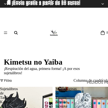
🚚 ¡Envío gratis a partir de 50 euros!
🚚 ¡Envío gratis a partir de 50 euros!
Kimetsu no Yaiba
¡Respiración del agua, primera forma! ¡A por esos
sujetalibros!
Filtro
Columna de cuadrícul
PEDIDOS P
Sujetalibros
Marcapáginas
de
de
Tanjiro
Tanjiro,
Kamado
Nezuko,
Inosuke