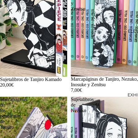
y
Zenitsu
ELE
Marcapáginas de Tanjiro, Nezuko,
Sujetalibros de Tanjiro Kamado
Inosuke y Zenitsu
20,00€
7,00€
EXH
Marcapáginas
Sujetalibros
de
de
los
Nezuko
pendientes
de
Tanjiro