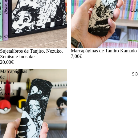
CO
Marcapáginas de Tanjiro Kamado
Sujetalibros de Tanjiro, Nezuko,
7,00€
Zenitsu e Inosuke
20,00€
Marcapáginas
SO
de
Tanjiro
y
Nezuko