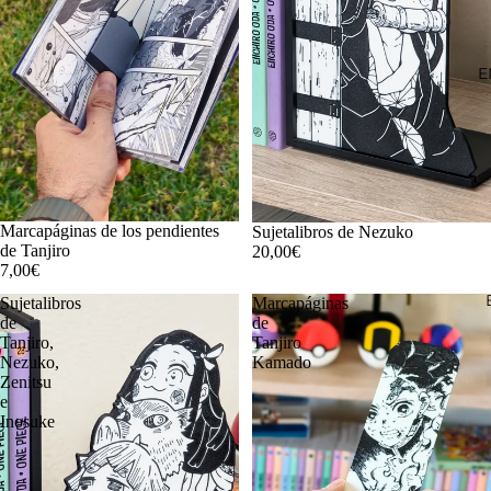
E
Marcapáginas de los pendientes
Sujetalibros de Nezuko
de Tanjiro
20,00€
7,00€
Sujetalibros
Marcapáginas
de
de
Tanjiro,
Tanjiro
Nezuko,
Kamado
Zenitsu
e
Inosuke