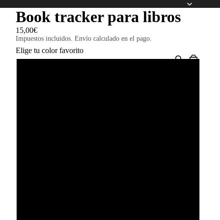
Book tracker para libros
15,00€
Impuestos incluidos. Envío calculado en el pago.
Elige tu color favorito
Azul
Rojo
Coral
Morado
Aguamarina
Amarillo