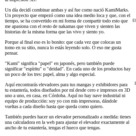
Un día decidí combinar ambas y así fue como nació KamiMarks.
Un proyecto que empezó como una idea medio loca y que, con el
E
tiempo, se ha convertido en mi forma de compartir todo esto que
me apasiona con el resto de nakamas que viven y sienten las
historias de la misma forma que las vivo y siento yo.
Porque al final eso es lo bonito: que cada vez que colocas un
tomo en su sitio, nunca lo estás leyendo solo. O eso me gusta
pensar.
"Kami" significa "papel" en japonés, pero también puede
significar "espíritu" o "deidad". En cada uno de los productos hay
un poco de los tres: papel, alma y algo especial.
Aquí encontrarás
elevadores para tus mangas
y
exhibidores para
tu estantería
, todos diseñados por mí desde cero e impresos en 3D
uno a uno, en casa, en Córdoba. Aquí no hay nave industrial ni
equipo de producción: soy yo con mis impresoras, dándole
vueltas a cada diseño hasta que queda como quiero.
También puedes hacer un
elevador personalizado a medida
: tienes
una calculadora en la web para ajustar el elevador exactamente al
ancho de tu estantería, tengas el hueco que tengas.