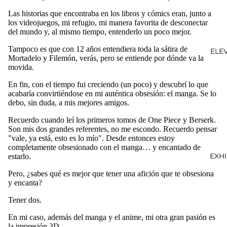
Las historias que encontraba en los libros y cómics eran, junto a
los videojuegos, mi refugio, mi manera favorita de desconectar
del mundo y, al mismo tiempo, entenderlo un poco mejor.
Tampoco es que con 12 años entendiera toda la sátira de
ELE
Mortadelo y Filemón, verás, pero se entiende por dónde va la
movida.
En fin, con el tiempo fui creciendo (un poco) y descubrí lo que
acabaría convirtiéndose en mi auténtica obsesión: el manga. Se lo
debo, sin duda, a mis mejores amigos.
Recuerdo cuando leí los primeros tomos de One Piece y Berserk.
Son mis dos grandes referentes, no me escondo. Recuerdo pensar
"vale, ya está, esto es lo mío". Desde entonces estoy
completamente obsesionado con el manga… y encantado de
EXH
estarlo.
Pero, ¿sabes qué es mejor que tener una afición que te obsesiona
y encanta?
Tener dos.
En mi caso, además del manga y el anime, mi otra gran pasión es
la impresión 3D.