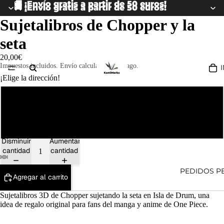
🚚 ¡Envío gratis a partir de 50 euros!
🚚 ¡Envío gratis a partir de 50 euros!
Sujetalibros de Chopper y la
seta
20,00€
Impuestos incluidos. Envío calculado en el pago.
¡Elige la dirección!
A la derecha (como en las fotos)
A la izquierda
Disminuir
Aumentar
cantidad
cantidad
PEDIDOS P
Agregar al carrito
Sujetalibros 3D de Chopper sujetando la seta en Isla de Drum, una
idea de regalo
original para fans del manga y anime de
One Piece
.