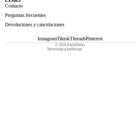
LINKS
Política de reembolso
Contacto
Términos del servicio
Preguntas frecuentes
Política de envío
Devoluciones y cancelaciones
Aviso legal
Información de contacto
Instagram
Tiktok
Threads
Pinterest
© 2026
KamiMarks
Términos y políticas