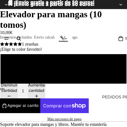
🚚 ¡Envío gratis a partir de 50 euros!
🚚 ¡Envío gratis a partir de 50 euros!
Elevador para mangas (10
tomos)
10,00€
Impuestos incluidos. Envío calculado en el pago.
1 reseñas
¡Elige tu color favorito!
Blanco
Negro
Disminuir
Aumentar
cantidad
cantidad
PEDIDOS P
Agregar al carrito
Más opciones de pago
Soporte elevador para mangas y libros. Mantén tu estantería