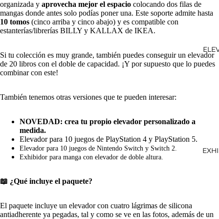
organizada y
aprovecha mejor el espacio
colocando dos filas de
mangas donde antes solo podías poner una. Este soporte admite hasta
10 tomos
(cinco arriba y cinco abajo) y es compatible con
estanterías/librerías BILLY y KALLAX de IKEA.
ELE
Si tu colección es muy grande, también puedes conseguir
un elevador
de 20 libros
con el doble de capacidad. ¡Y por supuesto que lo puedes
combinar con este!
También tenemos otras versiones que te pueden interesar:
NOVEDAD:
crea tu propio elevador personalizado a
medida
.
Elevador para 10 juegos de PlayStation 4 y PlayStation 5
.
Elevador para 10 juegos de Nintendo Switch y Switch 2
.
EXH
Exhibidor para manga con elevador de doble altura
.
📖 ¿Qué incluye el paquete?
El paquete incluye un elevador con cuatro lágrimas de silicona
antiadherente ya pegadas, tal y como se ve en las fotos, además de un