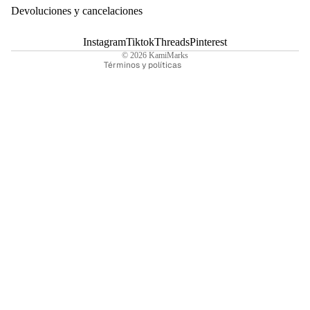
Política de envío
Devoluciones y cancelaciones
Aviso legal
Información de contacto
Instagram
Tiktok
Threads
Pinterest
© 2026
KamiMarks
Términos y políticas